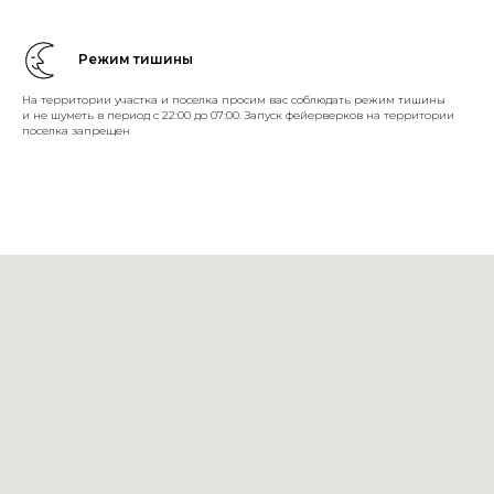
Режим тишины
На территории участка и поселка просим вас соблюдать режим тишины
и не шуметь в период с 22:00 до 07:00. Запуск фейерверков на территории
поселка запрещен