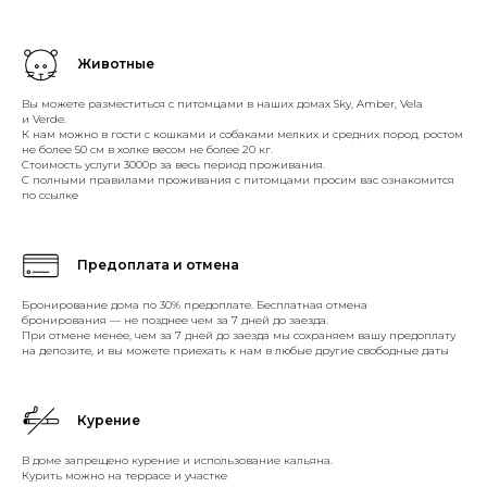
Животные
Вы можете разместиться с питомцами в наших домах Sky, Amber, Vela
и Verde.
К нам можно в гости с кошками и собаками мелких и средних пород, ростом
не более 50 см в холке весом не более 20 кг.
Стоимость услуги 3000р за весь период проживания.
С полными правилами проживания с питомцами просим вас ознакомится
по ссылке
Предоплата и отмена
Бронирование дома по 30% предоплате. Бесплатная отмена
бронирования — не позднее чем за 7 дней до заезда.
При отмене менее, чем за 7 дней до заезда мы сохраняем вашу предоплату
на депозите, и вы можете приехать к нам в любые другие свободные даты
Курение
В доме запрещено курение и использование кальяна.
Курить можно на террасе и участке