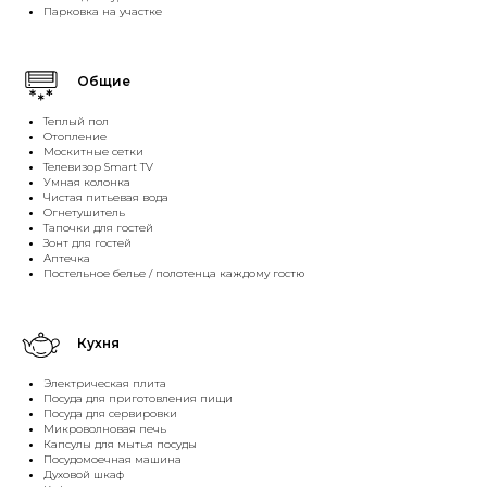
Парковка на участке
Общие
Теплый пол
Отопление
Москитные сетки
Телевизор Smart TV
Умная колонка
Чистая питьевая вода
Огнетушитель
Тапочки для гостей
Зонт для гостей
Аптечка
Постельное белье / полотенца каждому гостю
Кухня
Электрическая плита
Посуда для приготовления пищи
Посуда для сервировки
Микроволновая печь
Капсулы для мытья посуды
Посудомоечная машина
Духовой шкаф