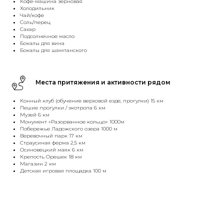
Кофе-машина зерновая
Холодильник
Чай/кофе
Соль/перец
Сахар
Подсолнечное масло
Бокалы для вина
Бокалы для шампанского
Места притяжения и активности рядом
Конный клуб (обучение верховой езде, прогулки) 15 км
Пешие прогулки / экотропа 6 км
Музей 6 км
Монумент «Разорванное кольцо» 1000м
Побережье Ладожского озера 1000 м
Веревочный парк 17 км
Страусиная ферма 2,5 км
Осиновецкий маяк 6 км
Крепость Орешек 18 км
Магазин 2 км
Детская игровая площадка 100 м