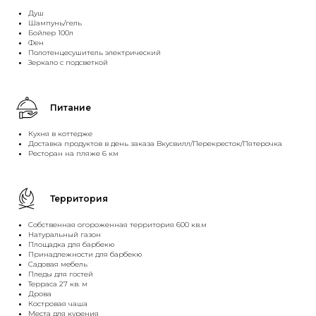
Душ
Шампунь/гель
Бойлер 100л
Фен
Полотенцесушитель электрический
Зеркало с подсветкой
Питание
Кухня в коттедже
Доставка продуктов в день заказа Вкусвилл/Перекресток/Пятерочка
Ресторан на пляже 6 км
Территория
Собственная огороженная территория 600 кв.м
Натуральный газон
Площадка для барбекю
Принадлежности для барбекю
Садовая мебель
Пледы для гостей
Терраса 27 кв. м
Дрова
Костровая чаша
Места для курения