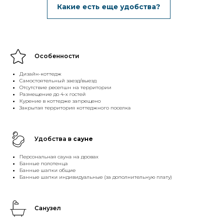
Какие есть еще удобства?
Особенности
Дизайн-коттедж
Самостоятельный заезд/выезд
Отсутствие ресепшн на территории
Размещение до 4-х гостей
Курение в коттедже запрещено
Закрытая территория коттеджного поселка
Удобства в
сауне
Персональная сауна на дровах
Банные полотенца
Банные шапки общие
Банные шапки индивидуальные (за дополнительную плату)
Санузел