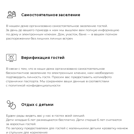
Самостоятельное заселение
В нашем доме организовано самостоятельное заселение гостей.
За день до вашего приезда к нам мы вышлем вам полную информацию
по дому и электронным ключам. Дом, участок, баня — в вашем полном
распоряжении без лишних личных встреч
Верификация гостей
В связи с тем, что в наши дома организовано самостоятельное
бесконтактное заселение по электронным ключам, нам необходимо
подтвердить личность гостя. Просим вас предоставить копию/фото
странички паспорта. Мы сохраняем ваши данные в соответствии
с политикой конфиденциальности
Отдых с детьми
Будем рады видеть вас у нас в гостях всей семьей.
Дети младше 6 лет размещаются бесплатно. Дети старше 6 лет считаются
за взрослых гостей.
По запросу предоставляем для гостей с маленькими детьми кроватку-манеж
и стульчик для кормления