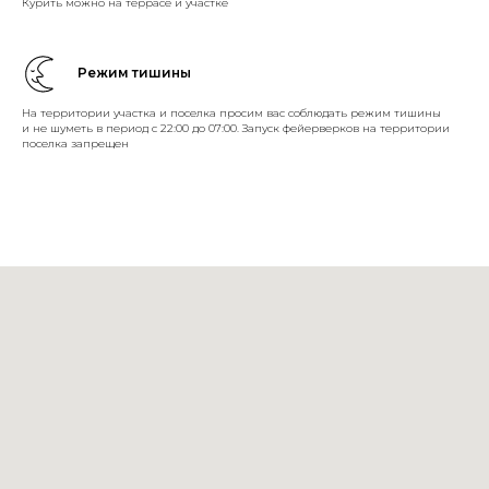
Курить можно на террасе и участке
Режим тишины
На территории участка и поселка просим вас соблюдать режим тишины
и не шуметь в период с 22:00 до 07:00. Запуск фейерверков на территории
поселка запрещен