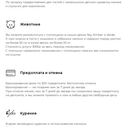
По запросу предоставляем для гостей с маленькими детьми кроватку-манеж
и стульчик для кормления
Животные
Вы можете разместиться с питомцами в наших домах Sky, Amber и Verde.
К нам можно в гости с кошками и собаками мелких и средних пород, ростом
не более 50 см в холке весом не более 20 кг.
Стоимость услуги 3000р за весь период проживания.
С полными правилами проживания с питомцами просим вас ознакомится
по ссылке
Предоплата и отмена
Бронирование дома по 30% предоплате. Бесплатная отмена
бронирования — не позднее чем за 7 дней до заезда.
При отмене менее, чем за 7 дней до заезда мы сохраняем вашу предоплату
на депозите, и вы можете приехать к нам в любые другие свободные даты
Курение
В доме запрещено курение и использование кальяна.