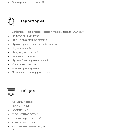
Ресторан на пляже 6 км
Территория
Собственная огороженная территория 800кв.м
Натуральный газон
Площадка для барбекю
Принадлежности для барбекю
Садовая мебель
Пледы для гостей
Терраса 18 кв. м
Дрова без ограничений
Костровая чаша
Места для курения
Парковка на территории
Общие
Кондиционер
Теплый пол
Отопление
Москитные сетки
Телевизор Smart TV
Умная колонка
Чистая питьевая вода