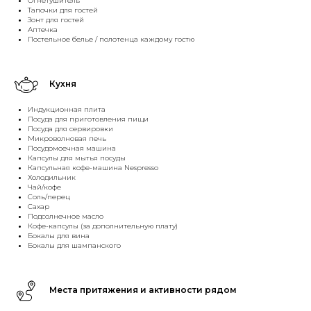
Огнетушитель
Тапочки для гостей
Зонт для гостей
Аптечка
Постельное белье / полотенца каждому гостю
Кухня
Индукционная плита
Посуда для приготовления пищи
Посуда для сервировки
Микроволновая печь
Посудомоечная машина
Капсулы для мытья посуды
Капсульная кофе-машина Nespresso
Холодильник
Чай/кофе
Соль/перец
Сахар
Подсолнечное масло
Кофе-капсулы (за дополнительную плату)
Бокалы для вина
Бокалы для шампанского
Места притяжения и активности рядом