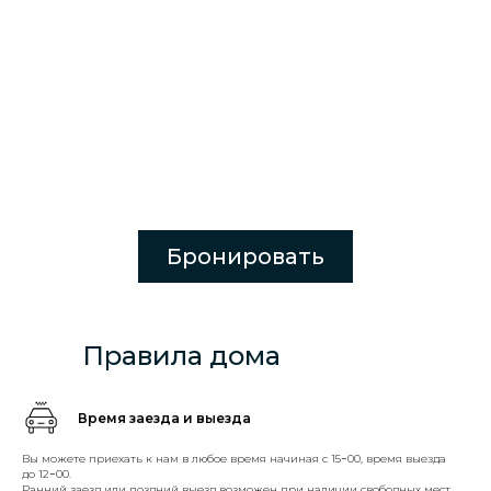
Бронировать
Правила дома
Время заезда и выезда
Вы можете приехать к нам в любое время начиная с 15−00, время выезда
до 12−00.
Ранний заезд или поздний выезд возможен при наличии свободных мест