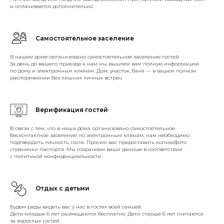
и оплачивается дополнительно
Самостоятельное заселение
В нашем доме организовано самостоятельное заселение гостей.
За день до вашего приезда к нам мы вышлем вам полную информацию
по дому и электронным ключам. Дом, участок, баня — в вашем полном
распоряжении без лишних личных встреч
Верификация гостей
В связи с тем, что в наши дома организовано самостоятельное
бесконтактное заселение по электронным ключам, нам необходимо
подтвердить личность гостя. Просим вас предоставить копию/фото
странички паспорта. Мы сохраняем ваши данные в соответствии
с политикой конфиденциальности
Отдых с детьми
Будем рады видеть вас у нас в гостях всей семьей.
Дети младше 6 лет размещаются бесплатно. Дети старше 6 лет считаются
за взрослых гостей.