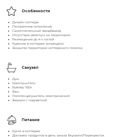
Особенности
Дизайн-коттедж
Панорамное остекление
Самостоятельный заезд/выезд
Отсутствие ресепшн на территории
Размещение до 4-х гостей
Курение в коттедже запрещено
Закрытая территория коттеджного поселка
Санузел
Душ
Шампунь/гель
Бойлер 100л
Фен
Полотенцесушитель электрический
Зеркало с подсветкой
Питание
Кухня в коттедже
Доставка продуктов в день заказа Вкусвилл/Перекресток