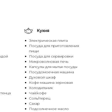
Кухня
Электрическая плита
Посуда для приготовления
пищи
ждой
Посуда для сервировки
Микроволновая печь
Капсулы для мытья посуды
Посудомоечная машина
Духовой шкаф
Кофе-машина зерновая
Холодильник
отенца
Чай/кофе
Соль/перец
Сахар
Подсолнечное масло