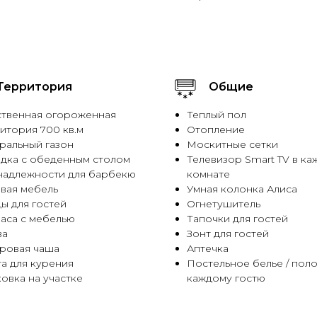
Территория
Общие
твенная огороженная
Теплый пол
итория 700 кв.м
Отопление
ральный газон
Москитные сетки
дка с обеденным столом
Телевизор Smart TV в ка
адлежности для барбекю
комнате
вая мебель
Умная колонка Алиса
ы для гостей
Огнетушитель
аса с мебелью
Тапочки для гостей
ва
Зонт для гостей
ровая чаша
Аптечка
а для курения
Постельное белье / пол
овка на участке
каждому гостю