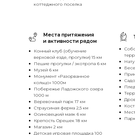
коттеджного поселка
Места притяжения
и активности рядом
Собс
Конный клуб (обучение
терр
верховой езде, прогулки) 15 км
Нату
Пешие прогулки / экотропа 6 км
Бесе
Музей 6 км
Прин
Монумент «Разорванное
Садо
кольцо» 1000м
Плед
Побережье Ладожского озера
Терр
1000 м
Дро
Веревочный парк 17 км
Кост
Страусиная ферма 2,5 км
Мест
Осиновецкий маяк 6 км
Парк
Крепость Орешек 18 км
Магазин 2 км
Детская игровая площадка 100